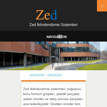
Zed İklimlendirme Sistemleri
NAVIGASYON
Anasayfa
Kurumsal
Yeteneklerimiz
Ürünler
ANASAYFA
ÜRÜNLER
Market
Zed iklimlendirme sistemleri, soğutucu,
Kalite
boru-hortum grupları, plastik parçalar,
İletişim
askeri ürünler ve satış sonrası parçaları
ana tedarikçisidir. Üretilen ürünler tüm